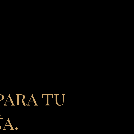
para tu
a.