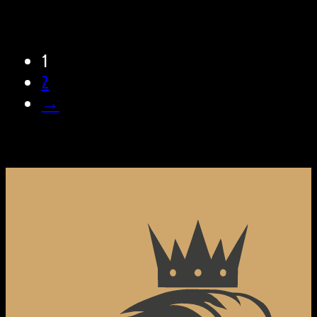
1
2
→